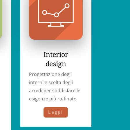
Interior
design
Progettazione degli
interni e scelta degli
arredi per soddisfare le
esigenze più raffinate
Leggi