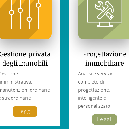
Gestione privata
Progettazione
degli immobili
immobiliare
Gestione
Analisi e servizio
amministrativa,
completo di
manutenzioni ordinarie
progettazione,
e straordinarie
intelligente e
personalizzato
Leggi
Leggi