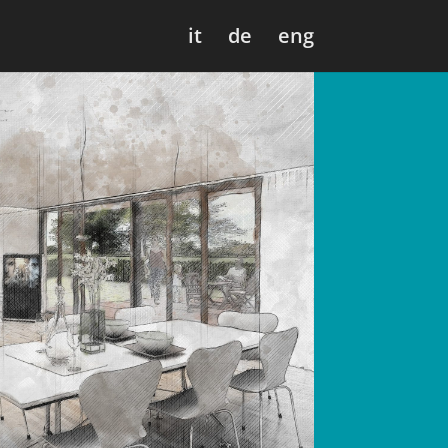
it
de
eng