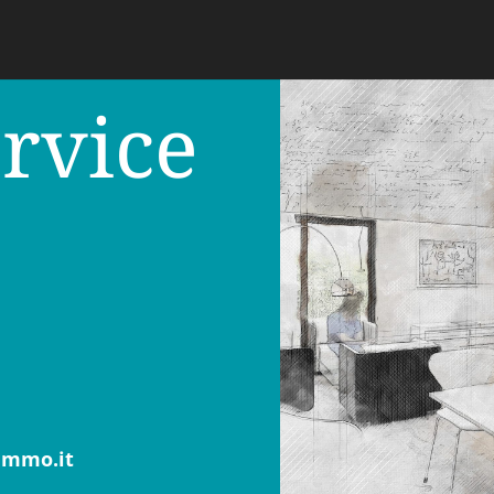
rvice
immo.it