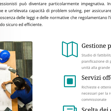
ofessionisti può diventare particolarmente impegnativa. In 
e e un’elevata capacità di problem solving, per assicurar
scenza delle leggi e delle normative che regolamentano l’in
odo sicuro ed efficiente.

Gestione p
Studio di fattibili
pianificazione di 
unità alla grande
W
Servizi off
Richieste e otten
necessari per la r
commissionate
Scelta dei