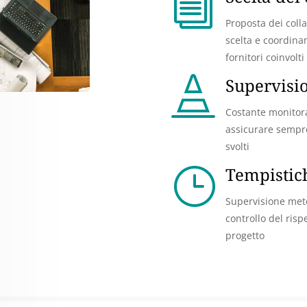
i
Proposta dei colla
scelta e coordinam
fornitori coinvolti

Supervisio
Costante monitorag
assicurare sempre
svolti
}
Tempistich
Supervisione met
controllo del risp
progetto