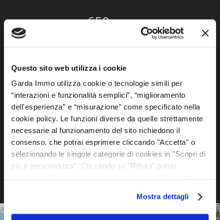
650 mq
Giardino
Questo sito web utilizza i cookie
Garda Immo utilizza cookie o tecnologie simili per
“interazioni e funzionalità semplici”, “miglioramento
dell'esperienza” e “misurazione” come specificato nella
cookie policy. Le funzioni diverse da quelle strettamente
necessarie al funzionamento del sito richiedono il
consenso, che potrai esprimere cliccando "Accetta" o
selezionando le singole categorie di cookies in "Scopri di
più e personalizza". Cliccando su "Rifiuta" potrai
proseguire la navigazione in assenza di cookie o altri
strumenti di tracciamento diversi da quelli tecnici. Se vuoi
Mostra dettagli
saperne di più, esprimere o negare il consenso a tutti o
ad alcuni cookie vedi la nostra cookie policy. combinarle