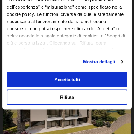
dell'esperienza” e “misurazione” come specificato nella
cookie policy. Le funzioni diverse da quelle strettamente
necessarie al funzionamento del sito richiedono il
consenso, che potrai esprimere cliccando "Accetta" o
selezionando le singole categorie di cookies in "Scopri di
più e personalizza". Cliccando su "Rifiuta" potrai
proseguire la navigazione in assenza di cookie o altri
strumenti di tracciamento diversi da quelli tecnici. Se vuoi
Mostra dettagli
saperne di più, esprimere o negare il consenso a tutti o
ad alcuni cookie vedi la nostra cookie policy. combinarle
con altre informazioni che ha fornito loro o che hanno
Accetta tutti
raccolto dal suo utilizzo dei loro servizi.
Rifiuta