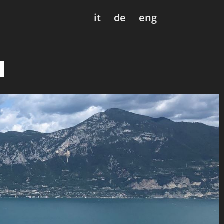
it
de
eng
I