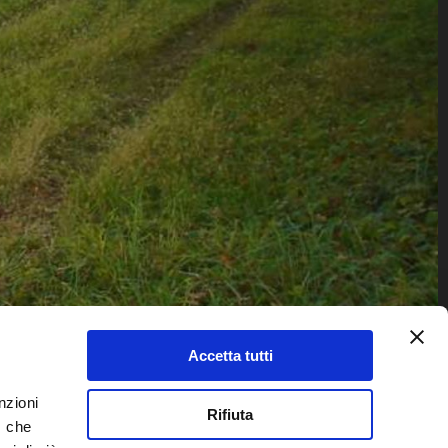
Accetta tutti
nzioni
Rifiuta
TELEFONO
, che