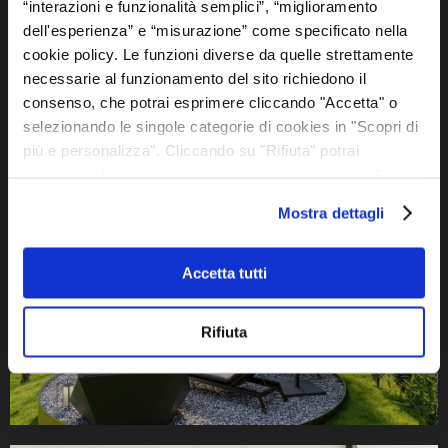
“interazioni e funzionalità semplici”, “miglioramento
dell'esperienza” e “misurazione” come specificato nella
cookie policy. Le funzioni diverse da quelle strettamente
necessarie al funzionamento del sito richiedono il
consenso, che potrai esprimere cliccando "Accetta" o
selezionando le singole categorie di cookies in "Scopri di
più e personalizza". Cliccando su "Rifiuta" potrai
proseguire la navigazione in assenza di cookie o altri
strumenti di tracciamento diversi da quelli tecnici. Se vuoi
Mostra dettagli
saperne di più, esprimere o negare il consenso a tutti o
ad alcuni cookie vedi la nostra cookie policy. combinarle
con altre informazioni che ha fornito loro o che hanno
Accetta tutti
raccolto dal suo utilizzo dei loro servizi.
Rifiuta